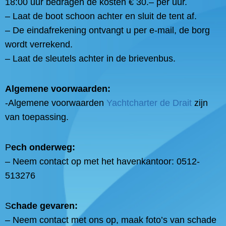
18:00 uur bedragen de kosten € 30.– per uur.
– Laat de boot schoon achter en sluit de tent af.
– De eindafrekening ontvangt u per e-mail, de borg
wordt verrekend.
– Laat de sleutels achter in de brievenbus.
Algemene voorwaarden:
-Algemene voorwaarden
Yachtcharter de Drait
zijn
van toepassing.
P
ech onderweg:
– Neem contact op met het havenkantoor: 0512-
513276
S
chade gevaren:
– Neem contact met ons op, maak foto’s van schade