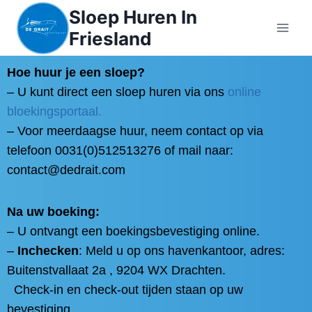
Sloep Huren In
Friesland
Hoe huur je een sloep?
– U kunt direct een sloep huren via ons
online
bloekingsportaal.
– Voor meerdaagse huur, neem contact op via
telefoon 0031(0)512513276 of mail naar:
contact@dedrait.com
Na uw boeking:
– U ontvangt een boekingsbevestiging online.
–
Inchecken
: Meld u op ons havenkantoor, adres:
Buitenstvallaat 2a , 9204 WX Drachten.
Check-in en check-out tijden staan op uw
bevestiging.