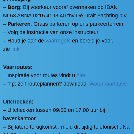
–
Borg
: Bij voorkeur vooraf overmaken op IBAN
NL53 ABNA 0215 4193 40 tnv De Drait Yachting b.v.
–
Parkeren
: Gratis parkeren op ons parkeerterrein
– Volg de instructie van onze instructeur
– Houd je aan de
vaarregels
en bereid je voor.
zie
link
Vaarroutes:
– Inspiratie voor routes
vindt u
hier.
– Tip: zelf routeplannen? download
Waterkaart.Live
Uitchecken:
– Uitchecken tussen 09:00 en 17:00 uur bij
havenkantoor
– Bij latere terugkomst , meld dit tijdig telefonisch. Na